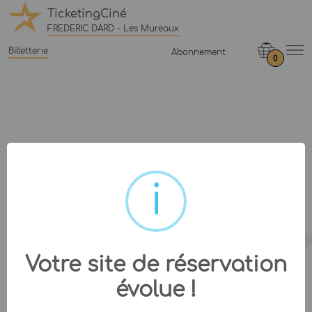
TicketingCiné
FREDERIC DARD - Les Mureaux
Billetterie
Abonnement
0
Votre site de réservation
évolue !