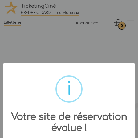
TicketingCiné
FREDERIC DARD - Les Mureaux
Billetterie
Abonnement
0
Votre site de réservation
évolue !