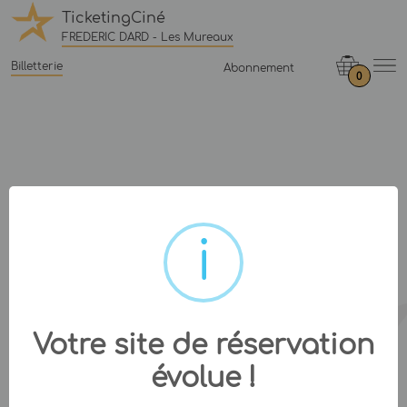
TicketingCiné
FREDERIC DARD - Les Mureaux
Billetterie
Abonnement
0
Votre site de réservation
évolue !