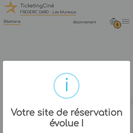
TicketingCiné
FREDERIC DARD - Les Mureaux
Billetterie
Abonnement
0
Votre site de réservation
évolue !