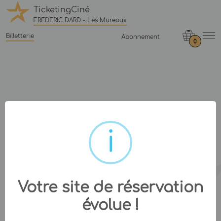
TicketingCiné
FREDERIC DARD - Les Mureaux
Billetterie
Abonnement
0
Votre site de réservation
évolue !