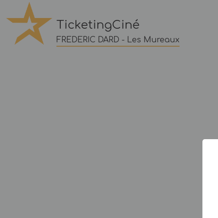
TicketingCiné
FREDERIC DARD - Les Mureaux