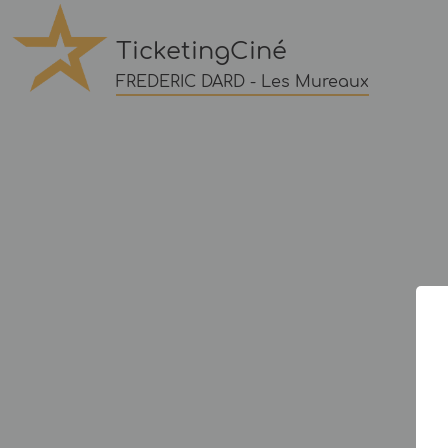
TicketingCiné
FREDERIC DARD - Les Mureaux