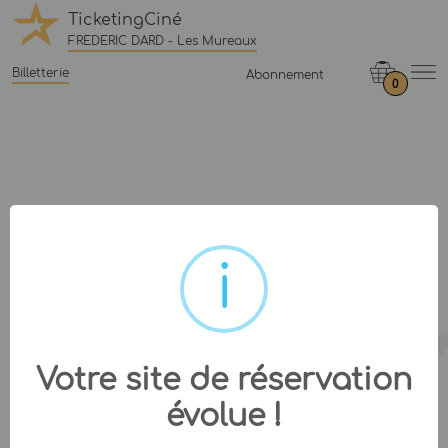
TicketingCiné
FREDERIC DARD - Les Mureaux
Billetterie
Abonnement
0
Votre site de réservation
évolue !