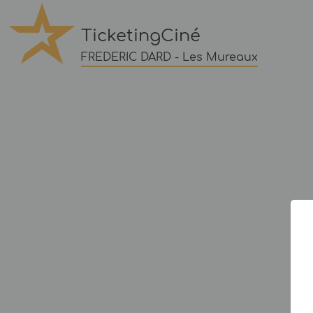
TicketingCiné
FREDERIC DARD - Les Mureaux