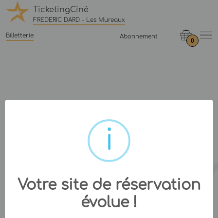
TicketingCiné
FREDERIC DARD - Les Mureaux
Billetterie
Abonnement
0
Votre site de réservation
évolue !