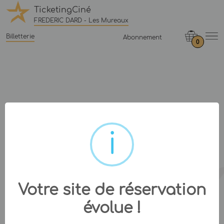
TicketingCiné
FREDERIC DARD - Les Mureaux
Billetterie
Abonnement
0
Votre site de réservation
évolue !