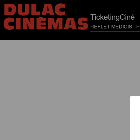
TicketingCiné
REFLET MEDICIS - Pa