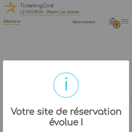
TicketingCiné
LE DOURON - Plestin Les Greves
Billetterie
Abonnement
0
Votre site de réservation
évolue !