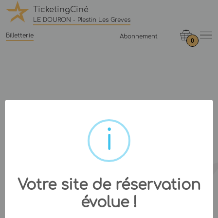
TicketingCiné
LE DOURON - Plestin Les Greves
Billetterie
Abonnement
0
Votre site de réservation
évolue !