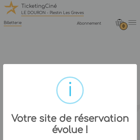
TicketingCiné
LE DOURON - Plestin Les Greves
Billetterie
Abonnement
0
Votre site de réservation
évolue !