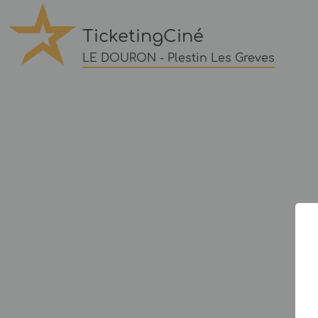
TicketingCiné
LE DOURON - Plestin Les Greves