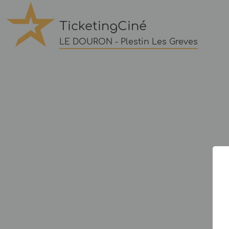
TicketingCiné
LE DOURON - Plestin Les Greves