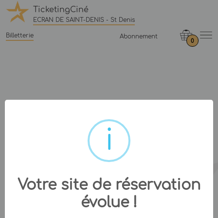
TicketingCiné
ECRAN DE SAINT-DENIS - St Denis
Billetterie
Abonnement
0
Votre site de réservation
évolue !