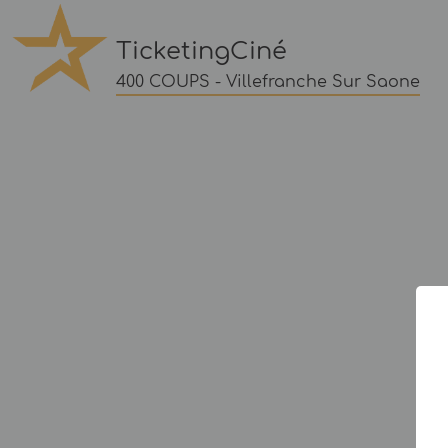
TicketingCiné
400 COUPS - Villefranche Sur Saone