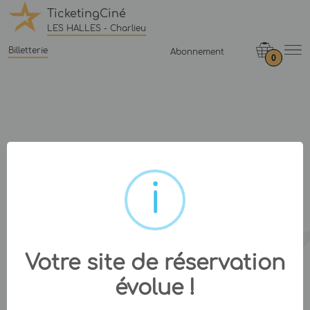
TicketingCiné
LES HALLES - Charlieu
Billetterie
Abonnement
0
Votre site de réservation
évolue !