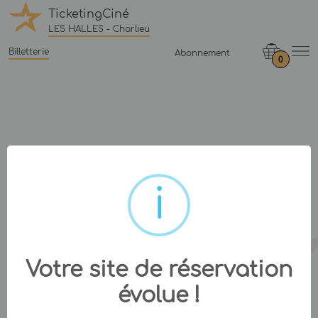
TicketingCiné
LES HALLES - Charlieu
Billetterie
Abonnement
0
Votre site de réservation
évolue !