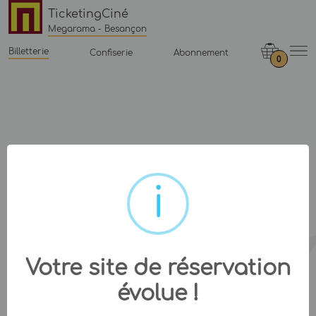
TicketingCiné
Megarama - Besançon
Billetterie
Confiserie
Abonnement
0
Votre site de réservation
évolue !