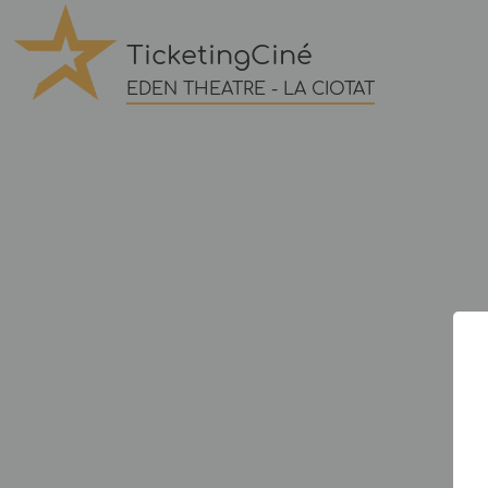
TicketingCiné
EDEN THEATRE - LA CIOTAT