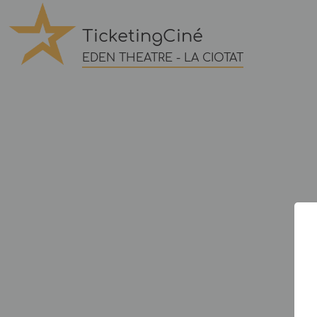
TicketingCiné
EDEN THEATRE - LA CIOTAT