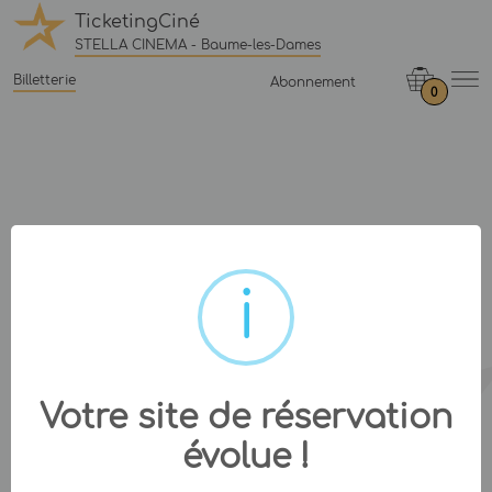
TicketingCiné
STELLA CINEMA - Baume-les-Dames
Billetterie
Abonnement
0
Votre site de réservation
évolue !