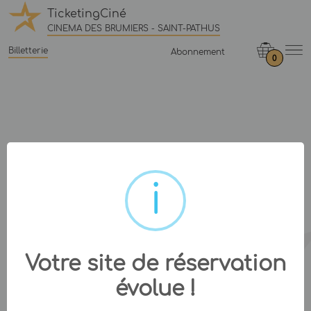
TicketingCiné
CINEMA DES BRUMIERS - SAINT-PATHUS
Billetterie
Abonnement
0
Votre site de réservation
évolue !