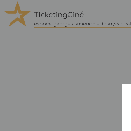
TicketingCiné
espace georges simenon - Rosny-sous-