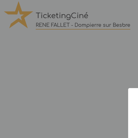
TicketingCiné
RENE FALLET - Dompierre sur Besbre