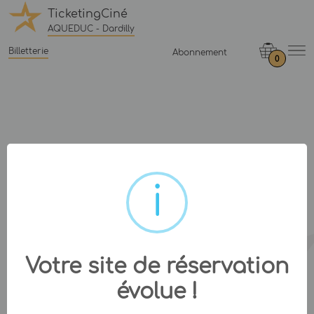
TicketingCiné
AQUEDUC - Dardilly
Billetterie
Abonnement
0
Votre site de réservation
évolue !