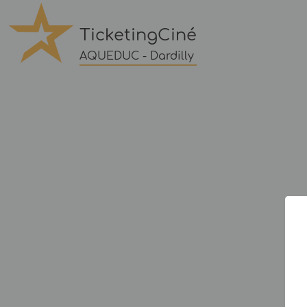
TicketingCiné
AQUEDUC - Dardilly