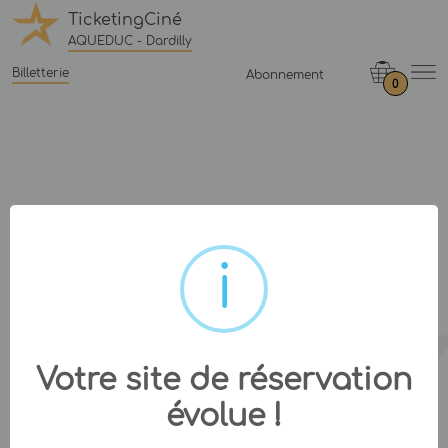
TicketingCiné
AQUEDUC - Dardilly
Billetterie
Abonnement
0
Votre site de réservation
évolue !