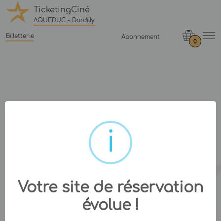
TicketingCiné
AQUEDUC - Dardilly
Billetterie
Abonnement
0
Votre site de réservation
évolue !