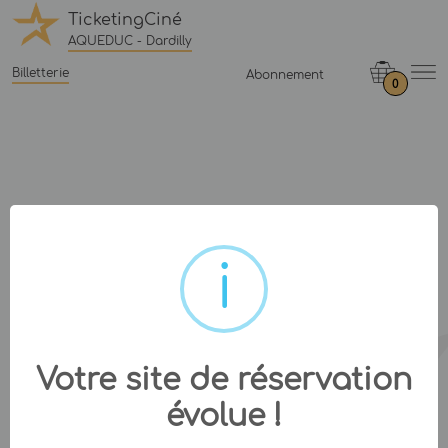
TicketingCiné
AQUEDUC - Dardilly
Billetterie
Abonnement
0
Votre site de réservation
évolue !