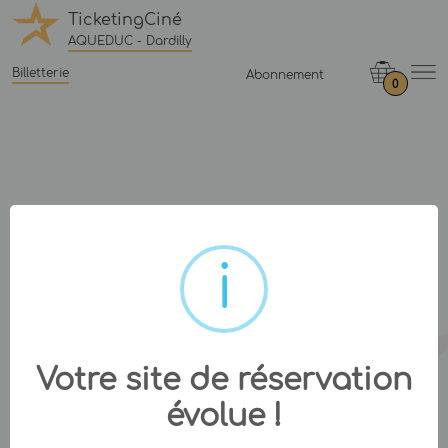
TicketingCiné
AQUEDUC - Dardilly
Billetterie
Abonnement
0
Votre site de réservation
évolue !