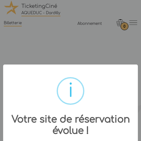
TicketingCiné
AQUEDUC - Dardilly
Billetterie
Abonnement
0
Votre site de réservation
évolue !