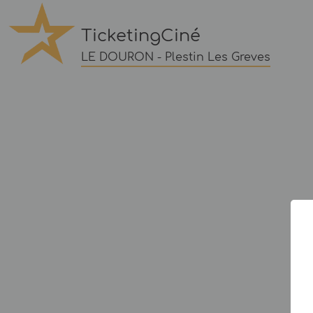
TicketingCiné
LE DOURON - Plestin Les Greves