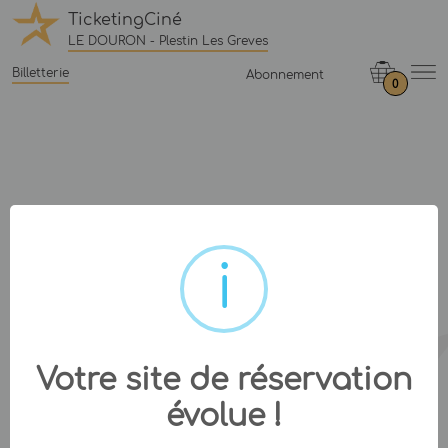
TicketingCiné
LE DOURON - Plestin Les Greves
Billetterie
Abonnement
0
Votre site de réservation
évolue !