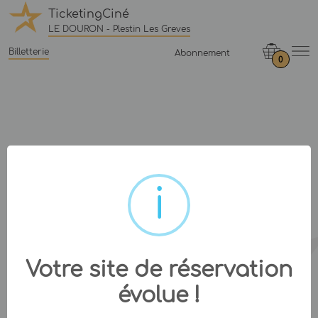
TicketingCiné
LE DOURON - Plestin Les Greves
Billetterie
Abonnement
0
Votre site de réservation
évolue !