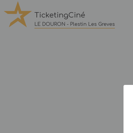
TicketingCiné
LE DOURON - Plestin Les Greves