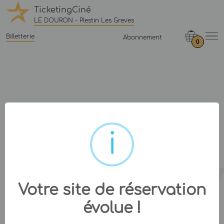
TicketingCiné
LE DOURON - Plestin Les Greves
Billetterie
Abonnement
0
Votre site de réservation
évolue !