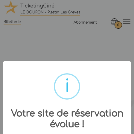
TicketingCiné
LE DOURON - Plestin Les Greves
Billetterie
Abonnement
0
Votre site de réservation
évolue !