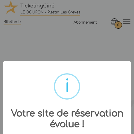
TicketingCiné
LE DOURON - Plestin Les Greves
Billetterie
Abonnement
0
Votre site de réservation
évolue !