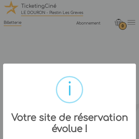
TicketingCiné
LE DOURON - Plestin Les Greves
Billetterie
Abonnement
0
Votre site de réservation
évolue !