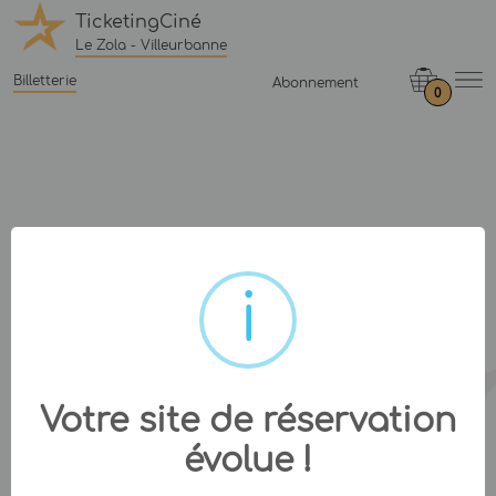
TicketingCiné
Le Zola - Villeurbanne
Billetterie
Abonnement
0
Votre site de réservation
évolue !